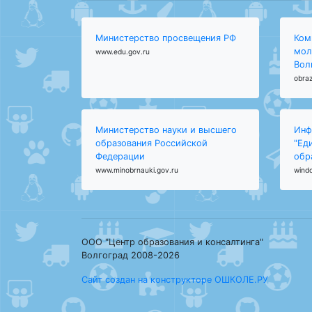
Министерство просвещения РФ
Ком
мол
www.edu.gov.ru
Вол
obraz
Министерство науки и высшего
Инф
образования Российской
"Ед
Федерации
обр
www.minobrnauki.gov.ru
wind
ООО "Центр образования и консалтинга"
Волгоград 2008-2026
Сайт создан на конструкторе ОШКОЛЕ.РУ