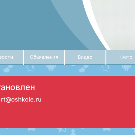
вости
Объявления
Видео
Фото
тановлен
rt@oshkole.ru