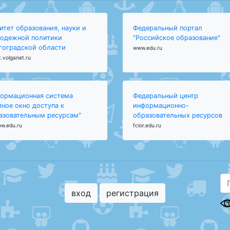
итет образования, науки и
Федеральный портал
одежной политики
"Российское образование"
гоградской области
www.edu.ru
.volganet.ru
ормационная система
Федеральный центр
иное окно доступа к
информационно-
азовательным ресурсам"
образовательных ресурсов
ow.edu.ru
fcior.edu.ru
вход
регистрация